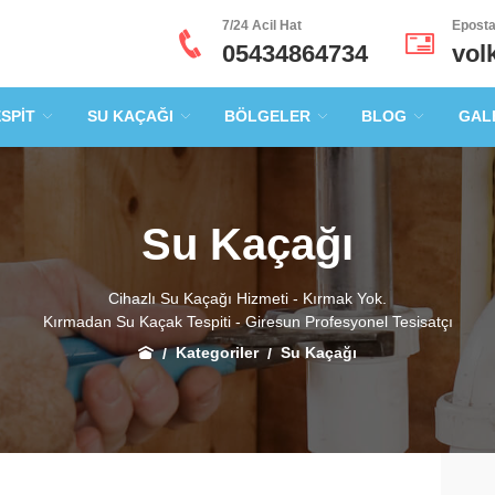
7/24 Acil Hat
Epost
05434864734
vol
ESPİT
SU KAÇAĞI
BÖLGELER
BLOG
GAL
Su Kaçağı
Cihazlı Su Kaçağı Hizmeti - Kırmak Yok.
Kırmadan Su Kaçak Tespiti - Giresun Profesyonel Tesisatçı
Kategoriler
Su Kaçağı