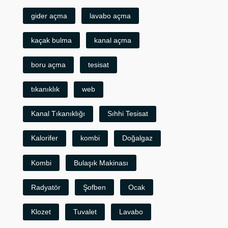
gider açma
lavabo açma
kaçak bulma
kanal açma
boru açma
tesisat
tıkanıklık
web
Kanal Tıkanıklığı
Sıhhi Tesisat
Kalorifer
kombi
Doğalgaz
Kombi
Bulaşık Makinası
Radyatör
Şofben
Ocak
Klozet
Tuvalet
Lavabo