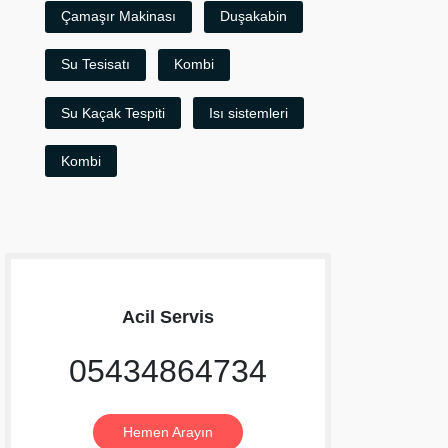
Çamaşır Makinası
Duşakabin
Su Tesisatı
Kombi
Su Kaçak Tespiti
Isı sistemleri
Kombi
Acil Servis
05434864734
Hemen Arayın