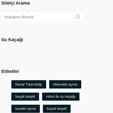
Siteiçi Arama
Su Kaçağı
Etiketler
Kanal Tıkanıklığı
tıkanıklık açma
kaçak tespiti
robot ile su kaçağı
tuvalet açma
kaçak tespiti