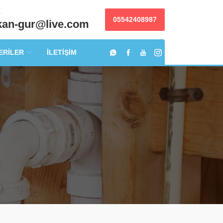
a
05542408987
kan-gur@live.com
ERİLER
İLETİŞİM