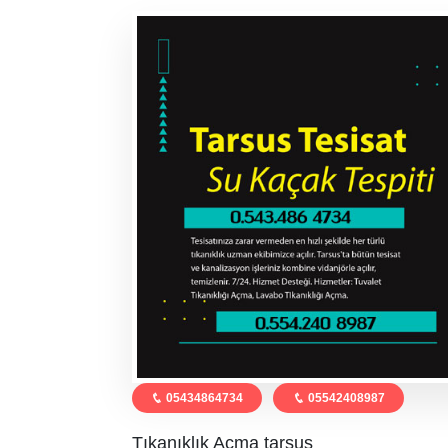
05434864734
05542408987
Tıkanıklık Açma tarsus