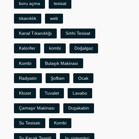
boru açma
tesisat
tıkanıklık
web
Kanal Tıkanıklığı
Sıhhi Tesisat
Kalorifer
kombi
Doğalgaz
Kombi
Bulaşık Makinası
Radyatör
Şofben
Ocak
Klozet
Tuvalet
Lavabo
Çamaşır Makinası
Duşakabin
Su Tesisatı
Kombi
Su Kaçak Tespiti
Isı sistemleri