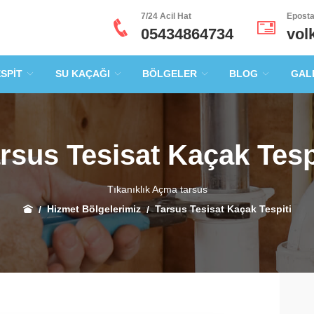
7/24 Acil Hat
Epost
05434864734
vol
ESPİT
SU KAÇAĞI
BÖLGELER
BLOG
GAL
rsus Tesisat Kaçak Tesp
Tıkanıklık Açma tarsus
Hizmet Bölgelerimiz
Tarsus Tesisat Kaçak Tespiti