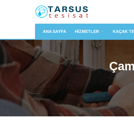
ANA SAYFA
HİZMETLER
KAÇAK T
Çaml