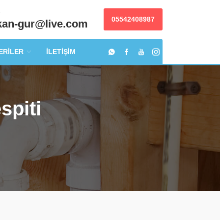
a
05542408987
kan-gur@live.com
ERİLER
İLETİŞİM
spiti