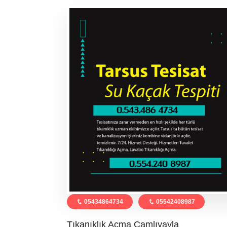
05434864734
05542408987
Tıkanıklık Açma Çamlıyayla