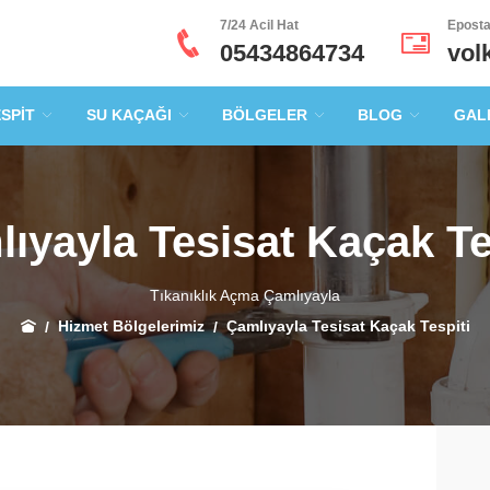
7/24 Acil Hat
Epost
05434864734
vol
ESPİT
SU KAÇAĞI
BÖLGELER
BLOG
GAL
ıyayla Tesisat Kaçak Te
Tıkanıklık Açma Çamlıyayla
Hizmet Bölgelerimiz
Çamlıyayla Tesisat Kaçak Tespiti