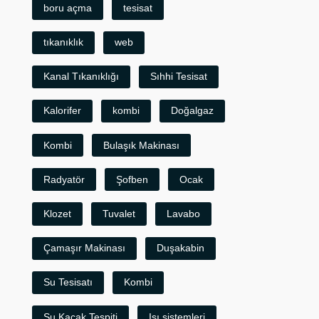
boru açma
tesisat
tıkanıklık
web
Kanal Tıkanıklığı
Sıhhi Tesisat
Kalorifer
kombi
Doğalgaz
Kombi
Bulaşık Makinası
Radyatör
Şofben
Ocak
Klozet
Tuvalet
Lavabo
Çamaşır Makinası
Duşakabin
Su Tesisatı
Kombi
Su Kaçak Tespiti
Isı sistemleri