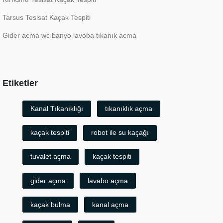
Tarsus Tesisat Kaçak Tespiti
Gider acma wc banyo lavoba tıkanık acma
Etiketler
Kanal Tıkanıklığı
tıkanıklık açma
kaçak tespiti
robot ile su kaçağı
tuvalet açma
kaçak tespiti
gider açma
lavabo açma
kaçak bulma
kanal açma